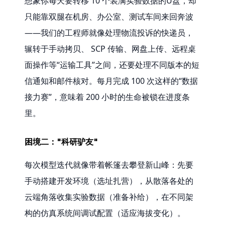
想象你每天要转移 10 个装满实验数据的U盘，却
只能靠双腿在机房、办公室、测试车间来回奔波
——我们的工程师就像处理物流投诉的快递员，
辗转于手动拷贝、 SCP 传输、网盘上传、远程桌
面操作等“运输工具”之间，还要处理不同版本的短
信通知和邮件核对。每月完成 100 次这样的“数据
接力赛”，意味着 200 小时的生命被锁在进度条
里。
困境二："科研驴友"
每次模型迭代就像带着帐篷去攀登新山峰：先要
手动搭建开发环境（选址扎营），从散落各处的
云端角落收集实验数据（准备补给），在不同架
构的仿真系统间调试配置（适应海拔变化）。