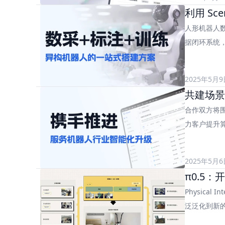
利用 S
人形机器人
据闭环系统，
2025年5月9
共建场景
合作双方将
力客户提升算
2025年5月6
π0.5
Physica
泛泛化到新